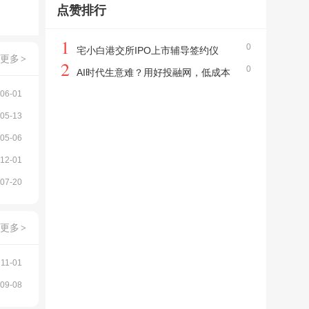
私域高效引流拓客，一站式搞定融资、获
点赞排行
客、流量增长，注册用户送宣传网站
1
0
宅小白港交所IPO上市辅导签约仪
更多
>
2
0
式，暨上市启动会圆满举行
AI时代生意难？用好投融网，低成本
06-01
私域高效引流拓客，一站式搞定融资、获
网站
05-13
客、流量增长，注册用户送宣传网站
05-06
12-01
07-20
更多
>
11-01
09-08