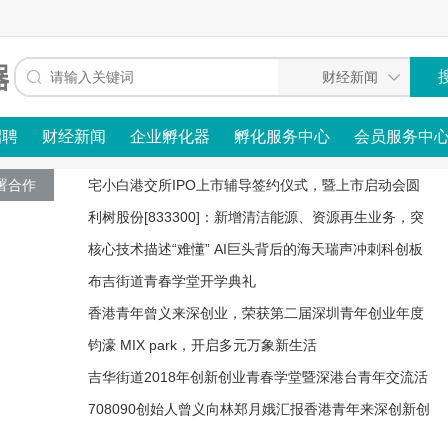
招聘
财经新闻
企业孵化器
孵化服务中心
会员服务中
署合作
宅小白港交所IPO上市辅导签约仪式，暨上市启动会圆
满举行
利树股份[833300]：新增清洁能源、资源再生业务，突
破业绩增长瓶颈
核心技术描述“难懂” AI巨头背后的海天瑞声冲刺科创板
被问询
布吉街道青春学堂开学典礼
香港青年曾义来深创业，荣获第二届深圳青年创业年度
风云人物
钧濠 MIX park，开启多元万象新生活
吉华街道2018年创新创业青春学堂暨深港台青年交流活
动
708090创始人曾义向林郑月娥汇报香港青年来深创新创
业工作