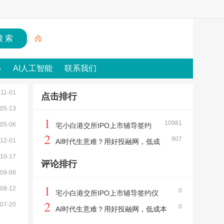
心
AI人工智能
联系我们
11-01
点击排行
05-13
1
10981
05-06
宅小白港交所IPO上市辅导签约
2
907
12-01
仪式，暨上市启动会圆满举行
AI时代生意难？用好投融网，低成
10-17
本私域高效引流拓客，一站式搞定融资、获
评论排行
09-08
客、流量增长，注册用户送宣传网站
1
08-12
0
宅小白港交所IPO上市辅导签约仪
2
07-20
0
式，暨上市启动会圆满举行
AI时代生意难？用好投融网，低成本