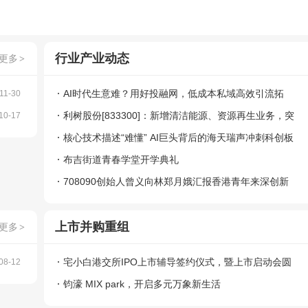
行业产业动态
更多
>
AI时代生意难？用好投融网，低成本私域高效引流拓
11-30
客，一站式搞定融资、获客、流量增长，注册用户送宣传
利树股份[833300]：新增清洁能源、资源再生业务，突
10-17
破业绩增长瓶颈
核心技术描述“难懂” AI巨头背后的海天瑞声冲刺科创板
被问询
布吉街道青春学堂开学典礼
708090创始人曾义向林郑月娥汇报香港青年来深创新
创业工作
上市并购重组
更多
>
宅小白港交所IPO上市辅导签约仪式，暨上市启动会圆
08-12
满举行
钧濠 MIX park，开启多元万象新生活