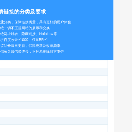
情链接的分类及要求
 行业分类，保障链接质量，具有更好的用户体验
 拒绝一切不正规网站的展示和交换
 拒绝网址跳转、隐藏链接、Nofollow等
 要求百度收录≥1000，权重BR≥1
 建议站长每日更新，保障更新及收录频率
 提倡长久诚信换连接，不轻易删除对方友链