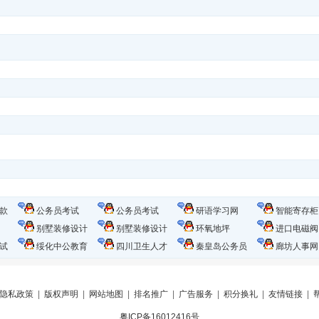
款
公务员考试
公务员考试
研语学习网
智能寄存柜
别墅装修设计
别墅装修设计
环氧地坪
进口电磁阀
试
绥化中公教育
四川卫生人才
秦皇岛公务员
廊坊人事网
隐私政策
|
版权声明
|
网站地图
|
排名推广
|
广告服务
|
积分换礼
|
友情链接
|
粤ICP备16012416号