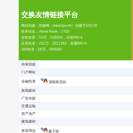
交换友情链接平台
网站创建：投融网（www.ipo.hk）创建于2011年
世界排名：Alexa Rank：2700
谷歌收录：53万，538000，谷歌PR=4
百度收录：252万，2521382，权重BR=4
360收录：58万，580000
待审回链
门户网站
金融投资
顶呱呱贷款
新闻媒体
广告传媒
交通运输
房产地产
建筑建材
家居用品
腻子粉