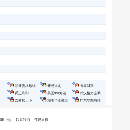
职业资格培训
新易咨询
有喜财富
舜王彩印
美国fba海运
武汉格力空调
吉林房天下
湖南华图教师
广东华图教师
帮助中心
|
联系我们
|
违规举报