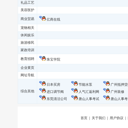
礼品工艺
美容医护
商业贸易
亿商在线
宠物相关
休闲娱乐
旅游移民
家政培训
教育招聘
珠宝学院
企业黄页
网址导航
日本买房
节能水泵
广州抵押贷
综合其他
进口调节阀
人气汇返利网
广州装修
东莞清洁公司
唐山人事考试
唐山人事考
首页
|
关于我们
|
用户协议
|