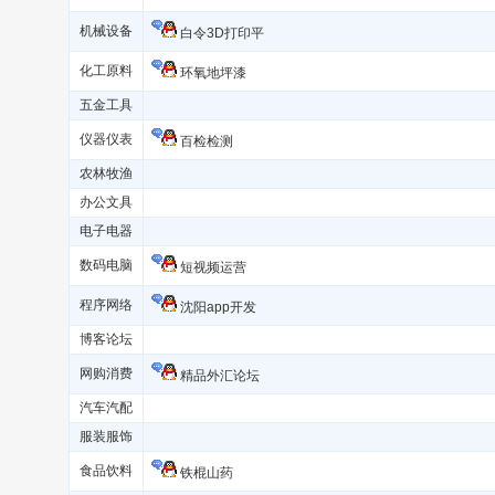
机械设备
白令3D打印平
化工原料
环氧地坪漆
五金工具
仪器仪表
百检检测
农林牧渔
办公文具
电子电器
数码电脑
短视频运营
程序网络
沈阳app开发
博客论坛
网购消费
精品外汇论坛
汽车汽配
服装服饰
食品饮料
铁棍山药